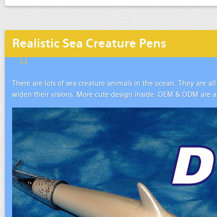
Realistic Sea Creature Pens
There are lots of sea creature animals in the ocean. They are all
widen their visions. More cute design inside. OEM & ODM are 