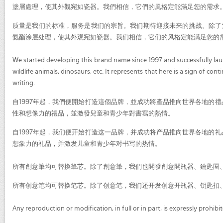
塗層處理，使其外觀宛如瓷器。我們相信，它們的風格定能滿足您的需求
质量是我们的标准，服务是我们的宗旨。我们期待迎接未来的挑战。除了为客
氨酯涂层处理，使其外观宛如瓷器。我们相信，它们的风格定能满足您的
We started developing this brand name since 1997 and successfully laun
wildlife animals, dinosaurs, etc. It represents that here is a sign of 
writing.
自1997年起，我們便開始打造這個品牌，並成功將產品推向世界各地的
性和想像力的禮品，並激發兒童和青少年對書寫的熱情。
自1997年起，我们便开始打造这一品牌，并成功将产品推向世界各地的
想象力的礼品，并激发儿童和青少年对书写的热情。
所有創意筆均可替換筆芯。除了創意筆，我們也開發創意開瓶器、鑰匙圈
所有创意笔均可替换笔芯。除了创意笔，我们还开发创意开瓶器、钥匙扣
Any reproduction or modification, in full or in p