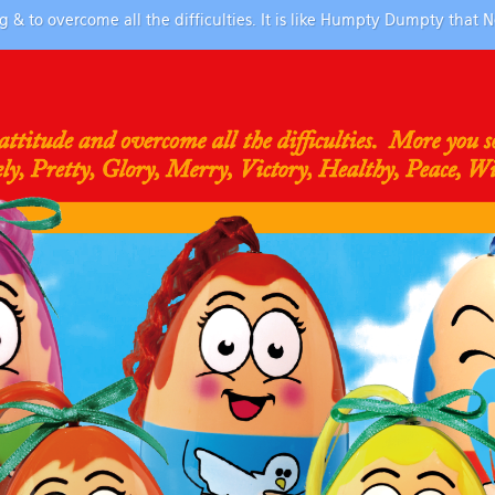
ong & to overcome all the difficulties. It is like Humpty Dumpty that 