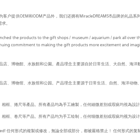
。
户提供OEM和ODM产品外，我们还拥有MiracleDREAMS®品牌的礼
需求。
ched the products to the gift shops / museum / aquarium / park all over the
continuing commitment to making the gift products more excitement and imagi
禮品店、博物館、水族館和公園。產品理念主要源自於日常生活、大自然、海
礼品店、博物馆、水族馆和公园。产品理念主要源于日常生活、自然、海洋动
、相框、捲尺等產品。所有產品均為手工繪製，任何細微差別或瑕疵均視為設計
、相框、卷尺等产品。所有产品均为手工绘制，任何细微差别或瑕疵均视为设计
art, is expressly prohibited! 任何形式的複製或修改，無論全部或部分，都被嚴格