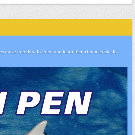
les make friends with them and learn their characteristic to