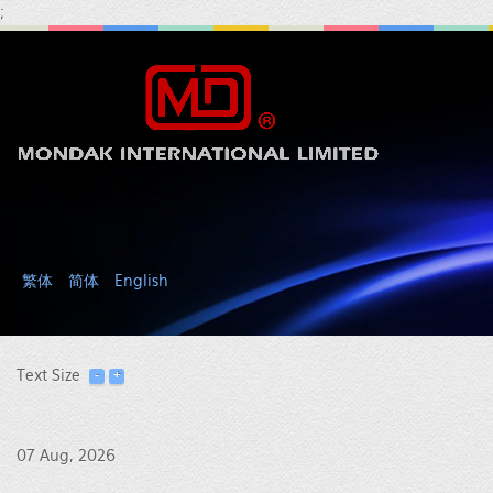
;
繁体
简体
English
Text Size
07 Aug, 2026