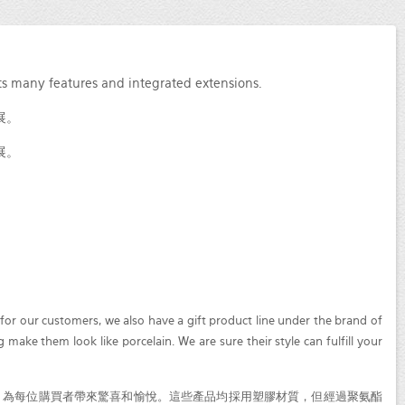
ts many features and integrated extensions.
展。
展。
for our customers, we also have a gift product line under the brand of
make them look like porcelain. We are sure their style can fulfill your
系列，為每位購買者帶來驚喜和愉悅。這些產品均採用塑膠材質，但經過聚氨酯