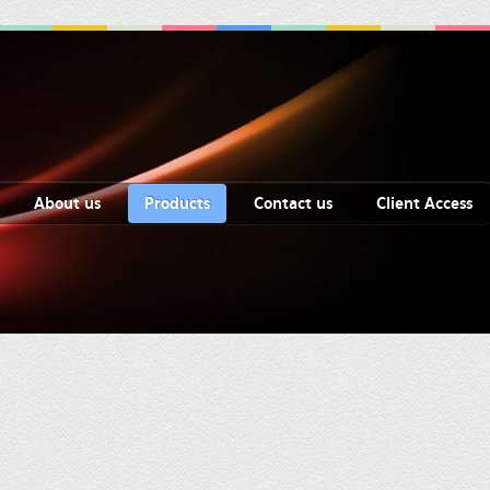
About us
Products
Contact us
Client Access