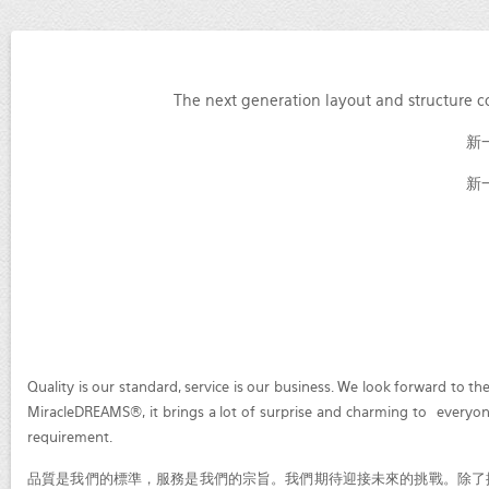
The next generation layout and structure c
新
新
Quality is our standard, service is our business. We look forward to 
MiracleDREAMS®, it brings a lot of surprise and charming to everyone w
requirement.
品質是我們的標準，服務是我們的宗旨。我們期待迎接未來的挑戰。除了提供